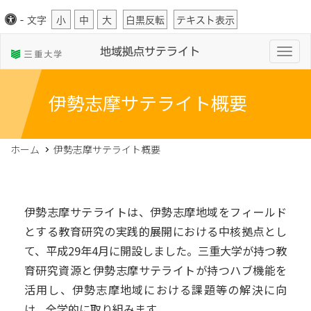
-
文字
小
中
大
白黒反転
テキスト表示
T
地域拠点サテライト
o
g
g
l
伊勢志摩サテライト概要
e
n
a
v
i
ホーム
伊勢志摩サテライト概要
g
a
t
i
o
n
伊勢志摩サテライトは、伊勢志摩地域をフィールド
とする教育研究の実践的展開における中核拠点とし
て、平成29年4月に開設しました。三重大学が持つ教
育研究資源と伊勢志摩サテライトが持つハブ機能を
活用し、伊勢志摩地域における課題等の解決に向
け、全学的に取り組みます。