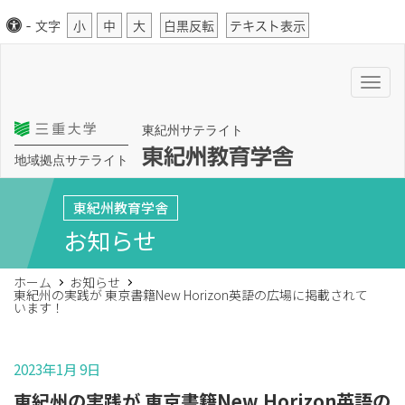
-
文字
小
中
大
白黒反転
テキスト表示
T
o
g
g
東紀州サテライト
l
e
東紀州教育学舎
n
地域拠点サテライト
a
v
i
東紀州教育学舎
g
a
お知らせ
t
i
o
n
ホーム
お知らせ
東紀州の実践が 東京書籍New Horizon英語の広場に掲載されて
います！
2023年1月 9日
東紀州の実践が 東京書籍New Horizon英語の