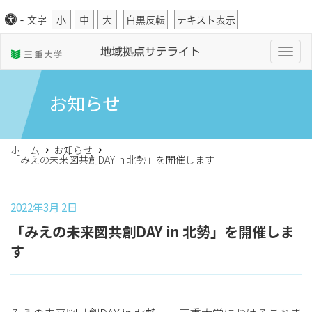
-
文字
小
中
大
白黒反転
テキスト表示
T
地域拠点サテライト
o
g
g
l
お知らせ
e
n
a
v
i
ホーム
お知らせ
g
「みえの未来図共創DAY in 北勢」を開催します
a
t
i
o
n
2022年3月 2日
「みえの未来図共創DAY in 北勢」を開催しま
す