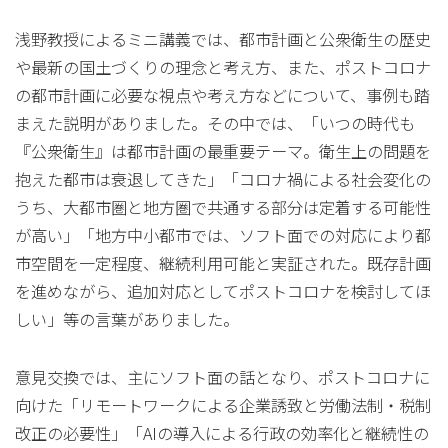
浅野教授によるミニ講義では、都市計画と公衆衛生の歴史
や最新の国土づくりの理念と考え方、また、ポストコロナ
の都市計画に必要な視点や考え方などについて、事例も踏
まえた説明がありました。その中では、「いつの時代も
『公衆衛生』は都市計画の最重要テーマ。衛生上の問題を
抱えた都市は衰退してきた」「コロナ禍による社会変化の
うち、大都市圏と地方圏で共通する部分は定着する可能性
が高い」「地方中小都市では、ソフト面での対応により都
市空間を一定程度、継続利用可能と実証された。既存計画
を進めながら、追加対応としてポストコロナを検討してほ
しい」等の言葉がありました。
意見交換では、主にソフト面の話となり、ポストコロナに
向けた「リモートワークによる企業誘致と労働法制・税制
改正の必要性」「AIの導入による行政の効率化と継続性の