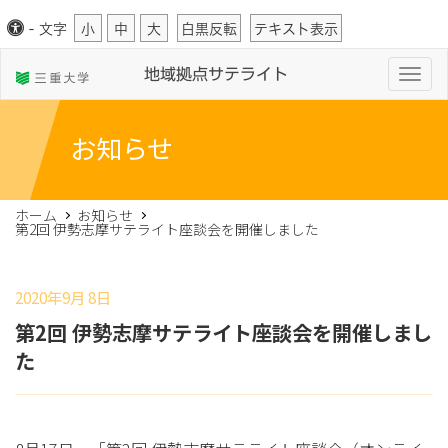
-
文字
小
中
大
白黒反転
テキスト表示
T
地域拠点サテライト
o
g
g
l
お知らせ
e
n
a
v
i
ホーム
お知らせ
g
第2回 伊勢志摩サテライト座談会を開催しました
a
t
i
o
n
2020年9月 8日
第2回 伊勢志摩サテライト座談会を開催しまし
た