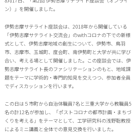
8月17日、「第2回 伊勢志摩サテライト座談会（オンライ
ン）」を開催しました。
伊勢志摩サテライト座談会は、2018年から開催している
「伊勢志摩サテライト交流会」のwithコロナの下での新様
式として、伊勢志摩地域の創生について、伊勢市、鳥羽
市、志摩市、玉城町、度会町、南伊勢町と大学が共に学び
合い、考える場として開催しました。この座談会では、伊
勢志摩サテライト長のファシリテーションのもと、地域課
題をテーマに学術的・専門的知見を交えつつ、参加者全員
でディスカッションを行います。
この日は５市町から自治体職員7名と三重大学から教職員5
名の計12名が参加し、「ポストコロナの都市計画・まちづ
くりを考える」をテーマとして、工学研究科の浅野聡教授
によるミニ講義と全体での意見交換を行いました。