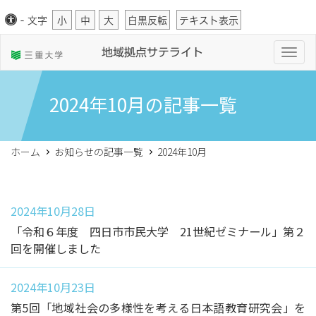
-
文字
小
中
大
白黒反転
テキスト表示
T
地域拠点サテライト
o
g
g
l
2024年10月の記事一覧
e
n
a
v
i
ホーム
お知らせの記事一覧
2024年10月
g
a
t
i
o
n
2024年10月28日
「令和６年度 四日市市民大学 21世紀ゼミナール」第２
回を開催しました
2024年10月23日
第5回「地域社会の多様性を考える日本語教育研究会」を