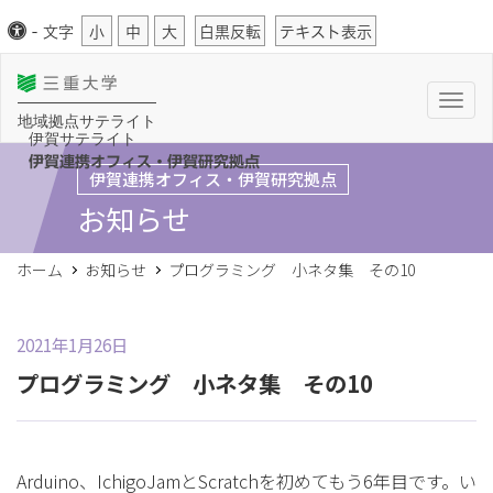
-
文字
小
中
大
白黒反転
テキスト表示
T
o
地域拠点サテライト
g
伊賀サテライト
g
l
伊賀連携オフィス・伊賀研究拠点
伊賀連携オフィス・伊賀研究拠点
e
n
お知らせ
a
v
i
g
ホーム
お知らせ
プログラミング 小ネタ集 その10
a
t
i
o
n
2021年1月26日
プログラミング 小ネタ集 その10
Arduino、IchigoJamとScratchを初めてもう6年目です。い