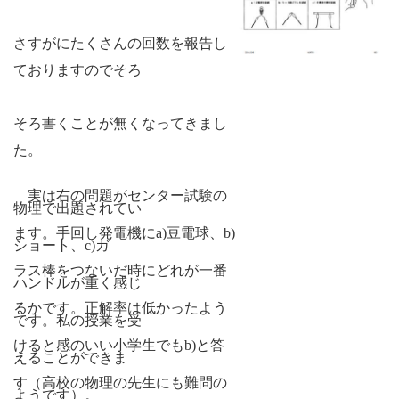
さすがにたくさんの回数を報告し
ておりますのでそろ
そろ書くことが無くなってきまし
た。
実は右の問題がセンター試験の
物理で出題されてい
ます。手回し発電機に
a)
豆電球、
b)
ショート、
c)
ガ
ラス棒をつないだ時にどれが一番
ハンドルが重く感じ
るかです。正解率は低かったよう
です。私の授業を受
けると感のいい小学生でも
b)
と答
えることができま
す（高校の物理の先生にも難問の
ようです）。