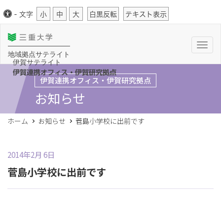
-
文字
小
中
大
白黒反転
テキスト表示
T
o
地域拠点サテライト
g
伊賀サテライト
g
l
伊賀連携オフィス・伊賀研究拠点
伊賀連携オフィス・伊賀研究拠点
e
n
お知らせ
a
v
i
g
ホーム
お知らせ
菅島小学校に出前です
a
t
i
o
n
2014年2月 6日
菅島小学校に出前です