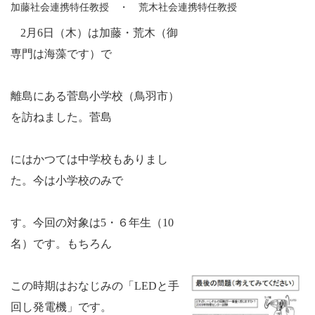
加藤社会連携特任教授 ・ 荒木社会連携特任教授
2月
6
日（木）は加藤・荒木（御
専門は海藻です）で
離島にある菅島小学校（鳥羽市）
を訪ねました。菅島
にはかつては中学校もありまし
た。今は小学校のみで
す。今回の対象は
5
・６年生（
10
名）です。もちろん
この時期はおなじみの「
LED
と手
回し発電機」です。