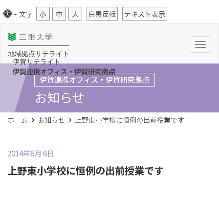
-
文字
小
中
大
白黒反転
テキスト表示
T
o
地域拠点サテライト
g
伊賀サテライト
g
l
伊賀連携オフィス・伊賀研究拠点
伊賀連携オフィス・伊賀研究拠点
e
n
お知らせ
a
v
i
g
ホーム
お知らせ
上野東小学校に恒例の出前授業です
a
t
i
o
n
2014年6月 6日
上野東小学校に恒例の出前授業です