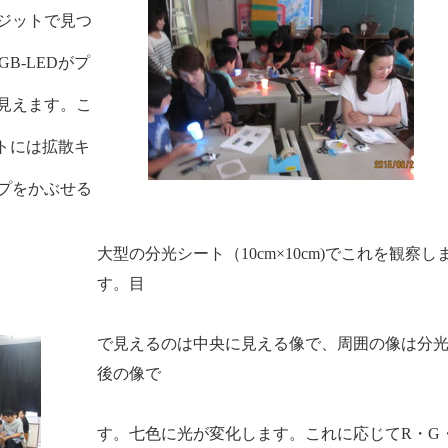
ジットで見つ
GB-LED
がプ
見えます。こ
トには拡散キ
プをかぶせる
大型の分光シート（
10cm
×
10cm)
でこれを観察し
す。目
で見えるのは中央に見える像で、周囲の像は分
後の像で
す。七色に光が変化します。これに応じて
R
・
G