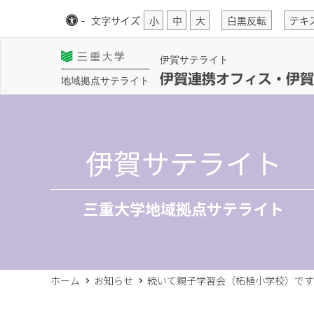
-
文字
サイズ
小
中
大
白黒反転
テキ
伊賀サテライト
伊賀連携オフィス・伊賀
地域拠点サテライト
伊賀サテライト
三重大学地域拠点サテライト
ホーム
お知らせ
続いて親子学習会（柘植小学校）です