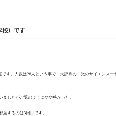
学校）です
座です。人数は
28
人という事で、大評判の「光のサイエンスー
いましたがご覧のようにやや狭かった。
邪魔するのは
3
回目です。