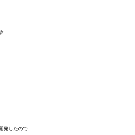
験
開発したので