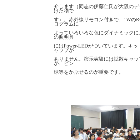
介します（同志の伊藤仁氏が大阪のデ
けた物で
す）。赤外線リモコン付きで、
1W
の
R
ログラムに
よっていろいろな色にダイナミックに
の照明具
には
Power-LED
がついています。キッ
ャップが
ありません。演示実験には拡散キャッ
か、ピン
球等をかぶせるのが重要です。