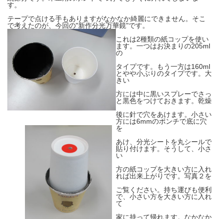
す。
テープで点ける手もありますがなかなか綺麗にできません。そこ
で考えたのが、今回の"新作分光万華鏡"です。
これは2種類の紙コップを使い
ます。一つはお決まりの205ml
の
タイプです。もう一方は160ml
とやや小ぶりのタイプです。大
きい
方には中に黒いスプレーでさっ
と黒色をつけておきます。乾燥
後に針で穴をあけます。小さい
方には6mmのポンチで底に穴
を
あけ、分光シートを丸シールで
貼り付けます。そうして、小さ
い
方の紙コップを大きい方に入れ
れば出来上がりです。写真２を
ご覧ください。持ち運びも便利
で、小さい方を大きい方に入れ
て
家に持って帰れます。なかなか