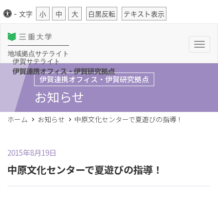
-
文字
小
中
大
白黒反転
テキスト表示
T
o
地域拠点サテライト
g
伊賀サテライト
g
l
伊賀連携オフィス・伊賀研究拠点
伊賀連携オフィス・伊賀研究拠点
e
n
お知らせ
a
v
i
g
ホーム
お知らせ
中原文化センターで夏遊びの指導！
a
t
i
o
n
2015年8月19日
中原文化センターで夏遊びの指導！