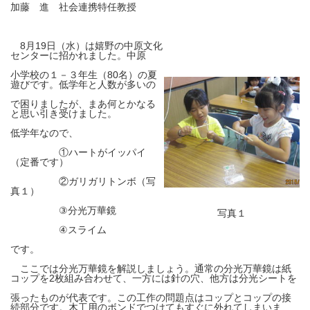
加藤 進 社会連携特任教授
8月19日（水）は嬉野の中原文化
センターに招かれました。中原
小学校の１－３年生（80名）の夏
遊びです。低学年と人数が多いの
で困りましたが、まあ何とかなる
と思い引き受けました。
低学年なので、
①ハートがイッパイ
（定番です）
②ガリガリトンボ（写
真１）
③分光万華鏡
写真１
④スライム
です。
ここでは分光万華鏡を解説しましょう。通常の分光万華鏡は紙
コップを2枚組み合わせて、一方には針の穴、他方は分光シートを
張ったものが代表です。この工作の問題点はコップとコップの接
続部分です。木工用のボンドでつけてもすぐに外れてしまいま