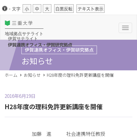
-
文字
小
中
大
白黒反転
テキスト表示
T
o
地域拠点サテライト
g
伊賀サテライト
g
l
伊賀連携オフィス・伊賀研究拠点
伊賀連携オフィス・伊賀研究拠点
e
n
お知らせ
a
v
i
g
ホーム
お知らせ
H28年度の理科免許更新講座を開催
a
t
i
o
n
2016年6月19日
H28年度の理科免許更新講座を開催
加藤 進 社会連携特任教授