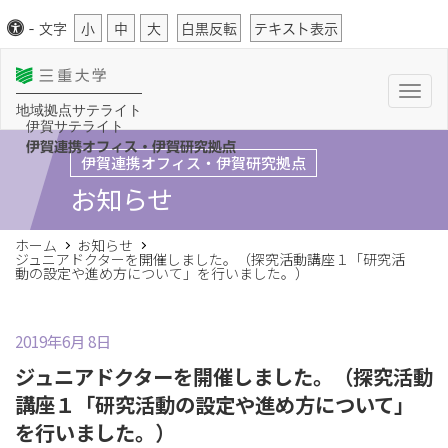
-
文字
小
中
大
白黒反転
テキスト表示
T
o
地域拠点サテライト
g
伊賀サテライト
g
l
伊賀連携オフィス・伊賀研究拠点
伊賀連携オフィス・伊賀研究拠点
e
n
お知らせ
a
v
i
g
ホーム
お知らせ
a
ジュニアドクターを開催しました。（探究活動講座１「研究活
t
動の設定や進め方について」を行いました。）
i
o
n
2019年6月 8日
ジュニアドクターを開催しました。（探究活動
講座１「研究活動の設定や進め方について」
を行いました。）