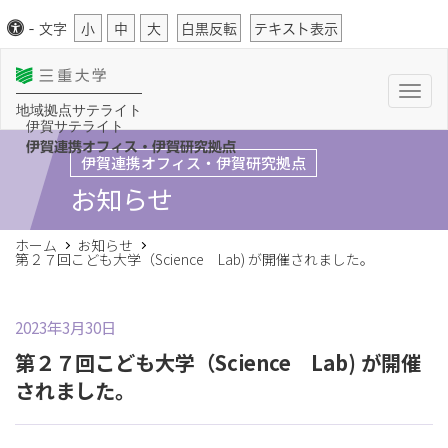
-
文字
小
中
大
白黒反転
テキスト表示
T
o
地域拠点サテライト
g
伊賀サテライト
g
l
伊賀連携オフィス・伊賀研究拠点
伊賀連携オフィス・伊賀研究拠点
e
n
お知らせ
a
v
i
g
ホーム
お知らせ
a
第２７回こども大学（Science Lab) が開催されました。
t
i
o
n
2023年3月30日
第２７回こども大学（Science Lab) が開催
されました。