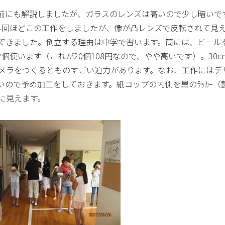
前にも解説しましたが、ガラスのレンズは高いので少し暗いで
4回ほどこの工作をしましたが、像が凸レンズで反転されて見
てきました。倒立する理由は中学で習います。筒には、ビール
2個使います（これが20個108円なので、やや高いです）。30c
メラをつくるとものすごい迫力があります。なお、工作にはデ
ので予め加工をしておきます。紙コップの内側を黒のﾗｯｶｰ（
に見えます。