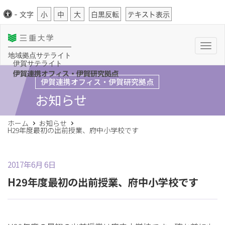
-
文字
小
中
大
白黒反転
テキスト表示
T
o
地域拠点サテライト
g
伊賀サテライト
g
l
伊賀連携オフィス・伊賀研究拠点
伊賀連携オフィス・伊賀研究拠点
e
n
お知らせ
a
v
i
g
ホーム
お知らせ
a
H29年度最初の出前授業、府中小学校です
t
i
o
n
2017年6月 6日
H29年度最初の出前授業、府中小学校です