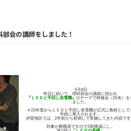
科部会の講師をしました！
6月8日
昨日に続いて、理科部会の講師に招かれ
『ＬＥＤと手回し発電機』
のテーマで研修会（25名）を
ました。
Ｈ23年度からＬＥＤと手回し発電機が正式に教材として
学校に導入されます。
伊賀地区では、2年前から前倒しで実施してきた内容です
対象が教職員ですので2部構成にし、
第1部は
「ＬＥＤの基礎」