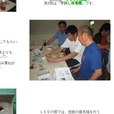
第2部は
「手回し発電機」
です。
してもらい、
時よりも、
した。
積み重ねが
た。
ＬＥＤの部では、技術の最先端を行く