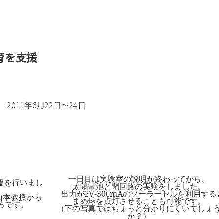
育を支援
2011年6月22日～24日
一日目は実験室の説明が終わってから、
支援を行いまし
太陽電池と閉回路の実験をしました。
出力が2V-300mAのソーラーセルを利用する
山本教授から
まめ球を点灯させることも可能です。
ろです。
（下の写真ではちょっと分かりにくいでしょ
か？）