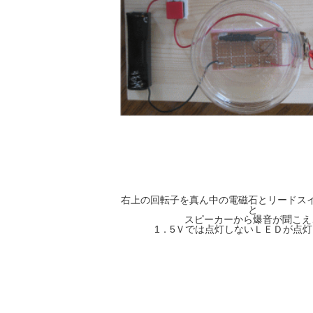
右上の回転子を真ん中の電磁石とリードス
と
スピーカーから爆音が聞こえ
1．5Ｖでは点灯しないＬＥＤが点