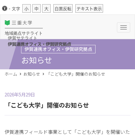
-
文字
小
中
大
白黒反転
テキスト表示
T
o
地域拠点サテライト
g
伊賀サテライト
g
l
伊賀連携オフィス・伊賀研究拠点
伊賀連携オフィス・伊賀研究拠点
e
n
お知らせ
a
v
i
g
ホーム
お知らせ
「こども大学」開催のお知らせ
a
t
i
o
n
2026年5月29日
「こども大学」開催のお知らせ
伊賀連携フィールド事業として「こども大学」を開催いた