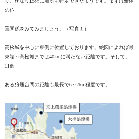
り、かなり正確に場所も特定できたようです。まずは全体
の位
置関係をみてみましょう。（写真１）
高松城を中心に東側に位置しております。絵図によれば最
東端～高松城までは
40km
に満たない距離です。そして、
11
個
ある狼煙台間の距離も最長で
6
～
7km
程度です。