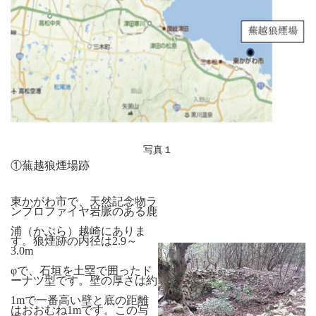
写真１
①蕪越狼煙場跡
東かがわ市で、天然記念物ラ
ンプロファイヤ岩脈のある鹿
浦（かぶら）越崎にありま
す。狼煙跡の内径は
2.9
～
3.0m
φで、石垣を土塁で囲ったド
ーナツ型です。壁の厚さは約
1m
で一番高い壁と底の距離
はおおむね
1m
です。この写