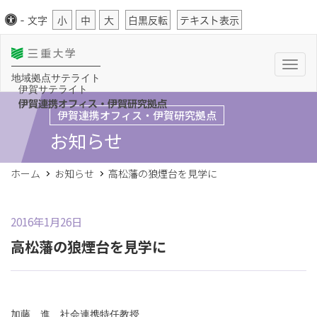
-
文字
小
中
大
白黒反転
テキスト表示
T
o
地域拠点サテライト
g
伊賀サテライト
g
l
伊賀連携オフィス・伊賀研究拠点
伊賀連携オフィス・伊賀研究拠点
e
n
お知らせ
a
v
i
g
ホーム
お知らせ
高松藩の狼煙台を見学に
a
t
i
o
n
2016年1月26日
高松藩の狼煙台を見学に
加藤 進 社会連携特任教授