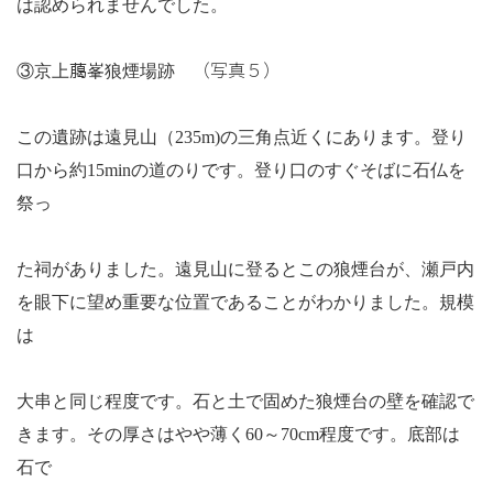
は認められませんでした。
（写真５）
③京上﨟峯狼煙場跡
この遺跡は遠見山（
235m)
の三角点近くにあります。登り
口から約
15min
の道のりです。登り口のすぐそばに石仏を
祭っ
た祠がありました。遠見山に登るとこの狼煙台が、瀬戸内
を眼下に望め重要な位置であることがわかりました。規模
は
大串と同じ程度です。石と土で固めた狼煙台の壁を確認で
きます。その厚さはやや薄く
60
～
70cm
程度です。底部は
石で