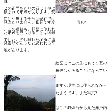
真
２の
正面あたりの石は丁寧に
積まれて形跡があります。焚
口に相当する部分は現在では
見当たりません。私見ですが
写真2
、この遺跡も、頻繁に使われ
た形跡を見つけることは困難
でした。少し離れた場所に遠
見番所があったと思われる平
地があります。
絵図にはこの先にもう１基の
狼煙台があることになってい
ますが現実には作られなかっ
たようです。
また写真3
はこの狼煙台から見た瀬戸内