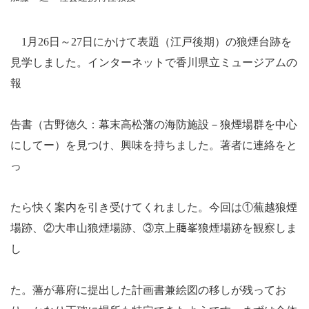
1
月
26
日～
27
日にかけて表題（江戸後期）の狼煙台跡を
見学しました。インターネットで香川県立ミュージアムの
報
告書（古野徳久：幕末高松藩の海防施設－狼煙場群を中心
にしてー）を見つけ、興味を持ちました。著者に連絡をと
っ
たら快く案内を引き受けてくれました。今回は①蕪越狼煙
場跡、②大串山狼煙場跡、③京上﨟峯狼煙場跡を観察しま
し
た。藩が幕府に提出した計画書兼絵図の移しが残ってお