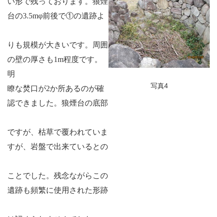
い形で残っております。狼煙
台の
3.5m
φ前後で①の遺跡よ
りも規模が大きいです。周囲
の壁の厚さも
1m
程度です。
明
写真4
瞭な焚口が
2
か所あるのが確
認できました。狼煙台の底部
ですが、枯草で覆われていま
すが、岩盤で出来ているとの
ことでした。残念ながらこの
遺跡も頻繁に使用された形跡