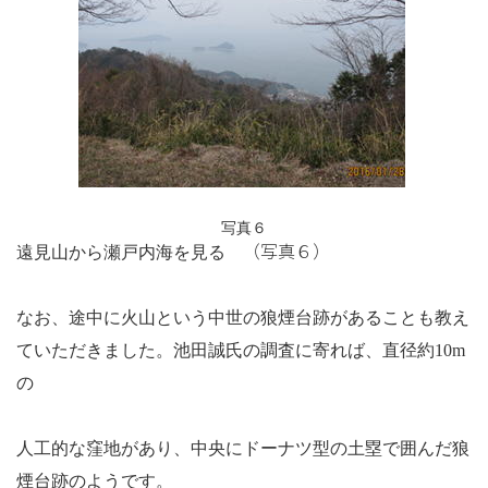
写真６
（写真６）
遠見山から瀬戸内海を見る
なお、途中に火山という中世の狼煙台跡があることも教え
ていただきました。池田誠氏の調査に寄れば、直径約
10m
の
人工的な窪地があり、中央にドーナツ型の土塁で囲んだ狼
煙台跡のようです。