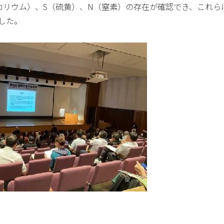
カリウム）、S（硫黄）、N（窒素）の存在が確認でき、これら
した。