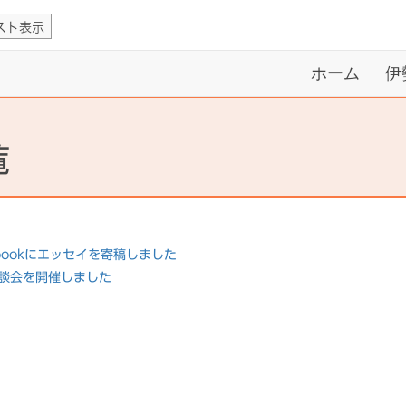
スト表示
ホーム
伊
覧
 ebookにエッセイを寄稿しました
座談会を開催しました