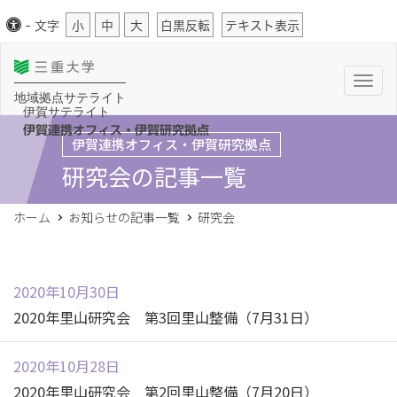
-
文字
小
中
大
白黒反転
テキスト表示
T
o
地域拠点サテライト
g
伊賀サテライト
g
l
伊賀連携オフィス・伊賀研究拠点
伊賀連携オフィス・伊賀研究拠点
e
n
研究会の記事一覧
a
v
i
g
ホーム
お知らせの記事一覧
研究会
a
t
i
o
n
2020年10月30日
2020年里山研究会 第3回里山整備（7月31日）
2020年10月28日
2020年里山研究会 第2回里山整備（7月20日）